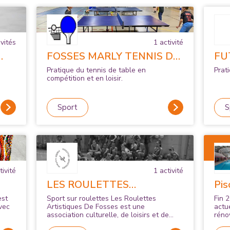
vité
s
1
activité
FOSSES MARLY TENNIS DE
FU
TABLE
Pratique du tennis de table en
Prat
compétition et en loisir.
Sport
S
ivité
1
activité
LES ROULETTES
Pis
ARTISTIQUES
Fo
est
Sport sur roulettes Les Roulettes
Fin 
vec
Artistiques De Fosses est une
actu
association culturelle, de loisirs et de
réno
de la
clubs de sports d'équipe basée à Fosses.
Les 