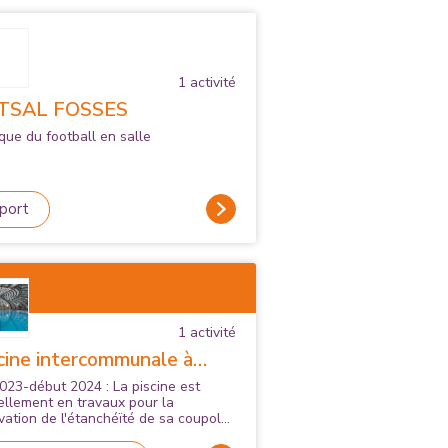
1
activité
TSAL FOSSES
ique du football en salle
port
1
activité
cine intercommunale à
sses
2023-début 2024 : La piscine est
ellement en travaux pour la
vation de l'étanchéïté de sa coupole.
autres piscines intercommunales de