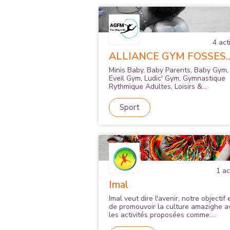
4
acti
ALLIANCE GYM FOSSES
MARLY LA VILLE
Minis Baby, Baby Parents, Baby Gym,
Eveil Gym, Ludic' Gym, Gymnastique
Rythmique Adultes, Loisirs &
Compétitions
Sport
1
act
Imal
Imal veut dire l'avenir, notre objectif 
de promouvoir la culture amazighe a
les activités proposées comme:
Apprentissage ou perfectionnement 