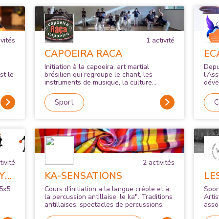
vité
s
1
activité
CAPOEIRA RACA
EC
n
Initiation à la capoeira, art martial
Depu
st le
brésilien qui regroupe le chant, les
l'As
instruments de musique, la culture
déve
llisé
brésilienne et l'activité physique.
son o
ses 
Sport
C
afin 
conn
resp
leur
à s’
autre
croi
marly
ivité
2
activité
s
leur
Y
KA-SENSATIONS
LE
d'ap
beso
AR
 5x5
Cours d'initiation a la langue créole et à
Spor
Nous
la percussion antillaise, le ka". Traditions
Arti
anné
antillaises, spectacles de percussions.
assoc
écon
club
des 