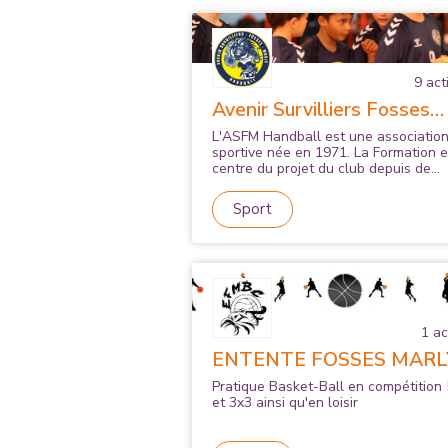
9
acti
Avenir Survilliers Fosses
Marly Handball
L'ASFM Handball est une associatio
sportive née en 1971. La Formation e
centre du projet du club depuis de
nombreuses années. Le Club est labe
par le Ffhb.
Sport
1
act
ENTENTE FOSSES MARL
BASKET CLUB
Pratique Basket-Ball en compétition
et 3x3 ainsi qu'en loisir