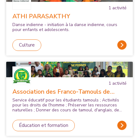
1
activité
ATHI PARASAKTHY
Danse indienne - initiation à la danse indienne, cours
pour enfants et adolescents.
Culture
1
activité
Association des Franco-Tamouls de
Fosses 95
Service éducatif pour les étudiants tamouls ; Activités
pour les droits de l'homme ; Préserver les ressources
naturelles ; Donner des cours de tamoul, d'anglais, de
français, de mathématiques, d'informatique, dedanse et
de musique ; Créer des sous-groupes, des clubs et
d'autres centres culturels et sportifs pour l'étude et
Éducation et formation
loisirs ; Développer les relations franco-tamoules ;
Dispenser de l'aide à la communauté tamoule vivant à