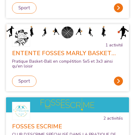
Sport
1
activité
ENTENTE FOSSES MARLY BASKET
CLUB
Pratique Basket-Ball en compétition 5x5 et 3x3 ainsi
qu'en loisir
Sport
2
activité
s
FOSSES ESCRIME
CLUB D’ESCRIME SPÉCIALISÉ DANS LA PRATIQUE DE