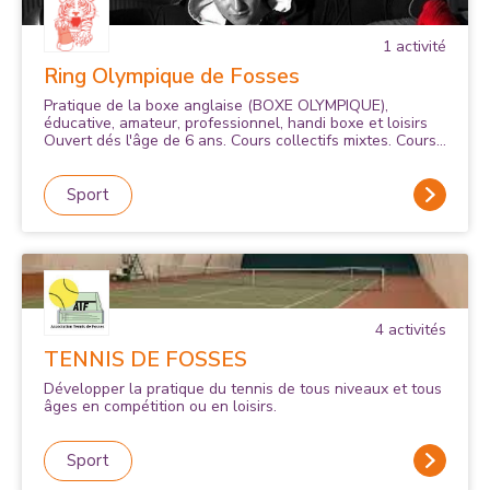
1
activité
Ring Olympique de Fosses
Pratique de la boxe anglaise (BOXE OLYMPIQUE),
éducative, amateur, professionnel, handi boxe et loisirs
Ouvert dés l'âge de 6 ans. Cours collectifs mixtes. Cours
particuliers en salle , en extérieur ,à domicile , solo ou en
groupe dispensés par des professeurs diplômés. Lundi :
18H30-20H30 Mercredi: 18H00 -20H00 Mardi et Jeudi :
Sport
17H30 -18H30 (Enfants -14 ans) 18H30-20H15 (ados et
adultes) 20H30-22H15 (ados et adultes) Vendredi
:Compétiteurs Samedi: Compétiteurs PASS AGGLO et
PASS SPORT ACCEPTES.
4
activité
s
TENNIS DE FOSSES
Développer la pratique du tennis de tous niveaux et tous
âges en compétition ou en loisirs.
Sport