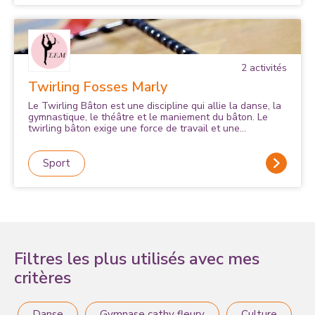
2
activité
s
Twirling Fosses Marly
Le Twirling Bâton est une discipline qui allie la danse, la
gymnastique, le théâtre et le maniement du bâton. Le
twirling bâton exige une force de travail et une
concentration qui permettent de développer à la fois le
corps et l'aspect artistique. C'est un sport complet et
varié qui se pratique en compétition.
Sport
Filtres les plus utilisés avec mes
critères
Danse
Gymnase cathy fleury
Culture