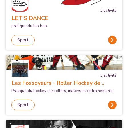
1
activité
LET'S DANCE
pratique du hip hop
Sport
1
activité
Les Fossoyeurs - Roller Hockey de
Fosses
Pratique du hockey sur rollers, matchs et entrainements.
Sport