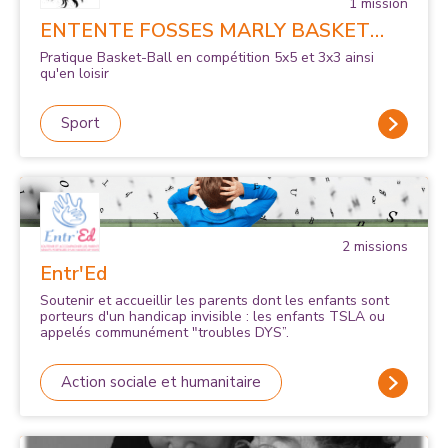
1
mission
ENTENTE FOSSES MARLY BASKET
CLUB
Pratique Basket-Ball en compétition 5x5 et 3x3 ainsi
qu'en loisir
Sport
2
mission
s
Entr'Ed
Soutenir et accueillir les parents dont les enfants sont
porteurs d'un handicap invisible : les enfants TSLA ou
appelés communément "troubles DYS”.
Action sociale et humanitaire