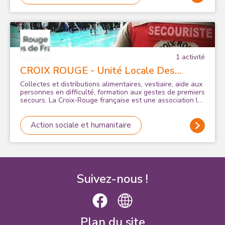
1
activité
CROIX ROUGE - Unité Locale Des
Portes De France
Collectes et distributions alimentaires, vestiaire, aide aux
personnes en difficulté, formation aux gestes de premiers
secours. La Croix-Rouge française est une association loi
1901 membre du plus grand Mouvement international
humanitaire et présente sur tout le territoire français
pour venir en aide aux plus vulnérables. Formation des
Action sociale et humanitaire
bénévoles : le Bénévole sera en binôme avec un
bénévole déjà sur place pour une formation sur toutes
les activités au sein de l'unité Locale
Suivez-nous !
Plan du site