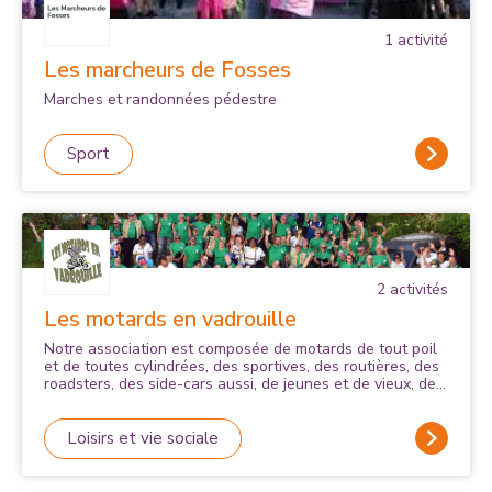
1
activité
Les marcheurs de Fosses
Marches et randonnées pédestre
Sport
2
activité
s
Les motards en vadrouille
Notre association est composée de motards de tout poil
et de toutes cylindrées, des sportives, des routières, des
roadsters, des side-cars aussi, de jeunes et de vieux, des
femmes et des hommes, tous très différents dans la vie
quotidienne, mais qui, l’espace d’une journée ou d’un
week-end, vivent tous sur le même rythme, dans un
Loisirs et vie sociale
esprit de camaraderie puissant et partagent avec les
autres la même passion: LA MOTO! Nous avons la
volonté de poursuivre la voie ouverte par le créateur des