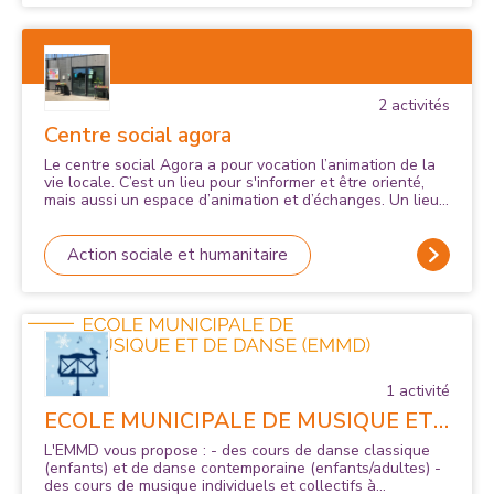
2
activité
s
Centre social agora
Le centre social Agora a pour vocation l’animation de la
vie locale. C’est un lieu pour s'informer et être orienté,
mais aussi un espace d’animation et d’échanges. Un lieu
de rencontre et de convivialité où les habitants
s’impliquent dans la vie des quartiers et où ils peuvent
consulter des professionnels par l'intermédiaire des
Action sociale et humanitaire
nombreuses permanences. Une équipe disponible
recueille vos envies, vos idées de projet. Elle devient
alors votre partenaire tant au niveau de la préparation
que de l’organisation.
1
activité
ECOLE MUNICIPALE DE MUSIQUE ET
DE DANSE (EMMD)
L'EMMD vous propose : - des cours de danse classique
(enfants) et de danse contemporaine (enfants/adultes) -
des cours de musique individuels et collectifs à